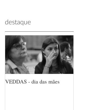
destaque
VEDDAS - dia das mães
VEDDAS - dia 